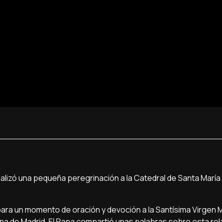
ealizó una pequeña peregrinación a la Catedral de Santa María l
a para un momento de oración y devoción a la Santísima Virgen 
ona de Madrid. El Papa compartió unas palabras sobre esta rel