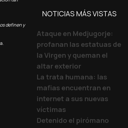
NOTICIAS MÁS VISTAS
os definen y
Ataque en Medjugorje:
profanan las estatuas de
a.
la Virgen y queman el
altar exterior
La trata humana: las
mafias encuentran en
internet a sus nuevas
víctimas
Detenido el pirómano