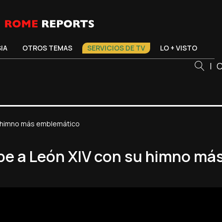
SIA
OTROS TEMAS
SERVICIOS DE TV
LO + VISTO
|
C
su himno más emblemático
ibe a León XIV con su himno m