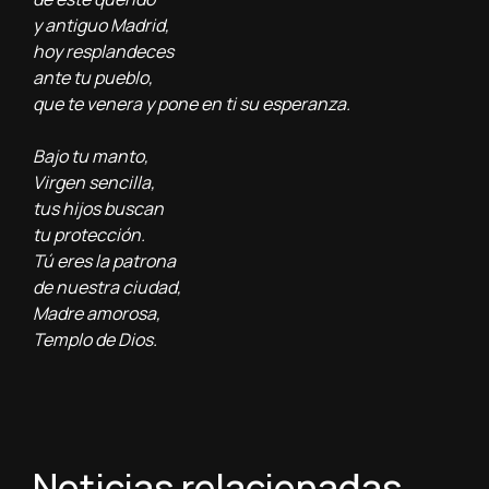
y antiguo Madrid,
hoy resplandeces
ante tu pueblo,
que te venera y pone en ti su esperanza.
Bajo tu manto,
Virgen sencilla,
tus hijos buscan
tu protección.
Tú eres la patrona
de nuestra ciudad,
Madre amorosa,
Templo de Dios.
Noticias relacionadas