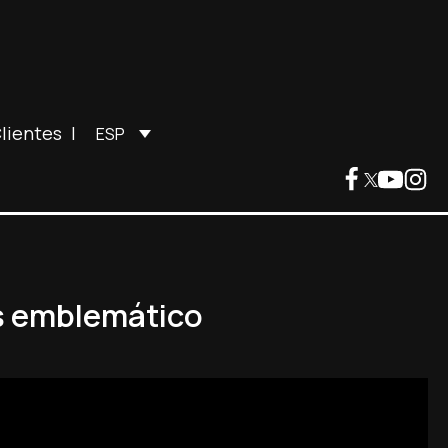
lientes
|
ESP
ás emblemático