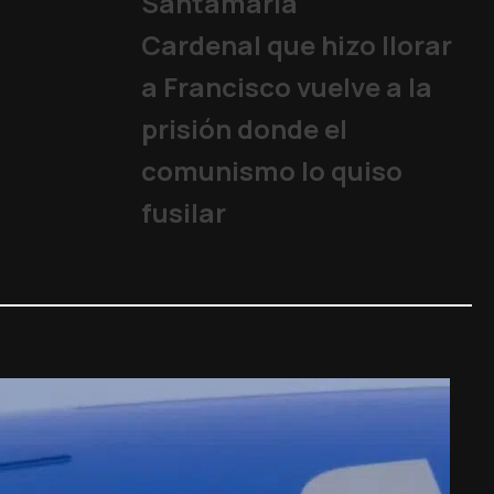
Santamaría
Cardenal que hizo llorar
a Francisco vuelve a la
prisión donde el
comunismo lo quiso
fusilar