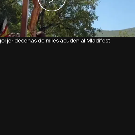
orje: decenas de miles acuden al Mladifest