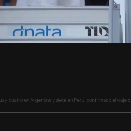
uay, cuatro en Argentina y siete en Perú: confirmado el viaje