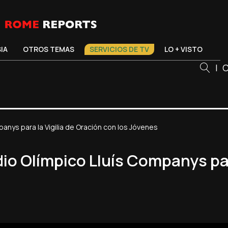
SIA
OTROS TEMAS
SERVICIOS DE TV
LO + VISTO
|
C
panys para la Vigilia de Oración con los Jóvenes
adio Olímpico Lluís Companys par