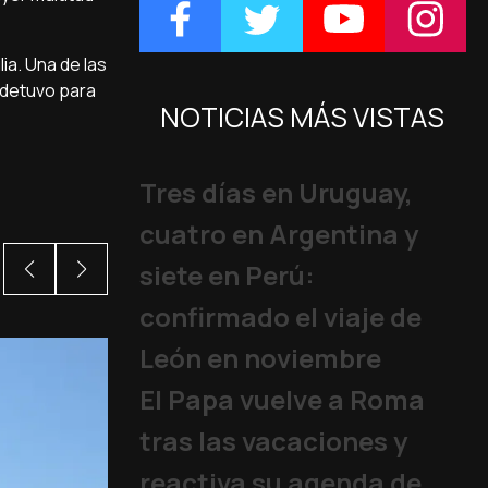
ia. Una de las
 detuvo para
NOTICIAS MÁS VISTAS
Tres días en Uruguay,
cuatro en Argentina y
siete en Perú:
confirmado el viaje de
León en noviembre
El Papa vuelve a Roma
tras las vacaciones y
reactiva su agenda de