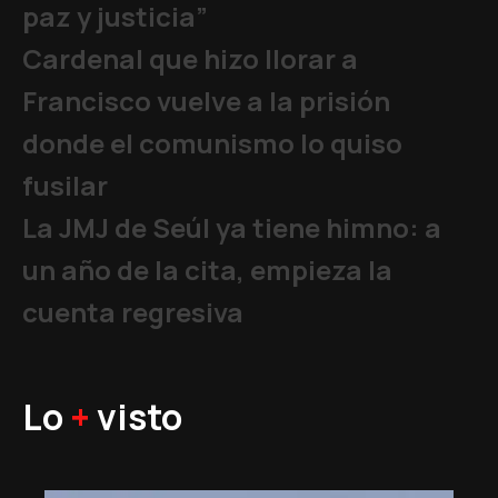
paz y justicia”
Cardenal que hizo llorar a
Francisco vuelve a la prisión
donde el comunismo lo quiso
fusilar
La JMJ de Seúl ya tiene himno: a
un año de la cita, empieza la
cuenta regresiva
Lo
+
visto