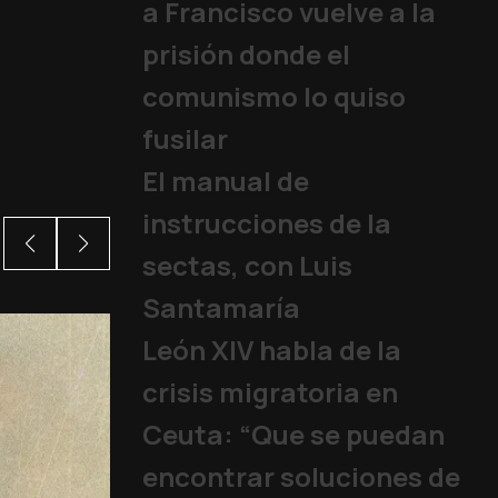
a Francisco vuelve a la
prisión donde el
comunismo lo quiso
fusilar
El manual de
instrucciones de la
sectas, con Luis
Santamaría
León XIV habla de la
crisis migratoria en
Ceuta: “Que se puedan
encontrar soluciones de