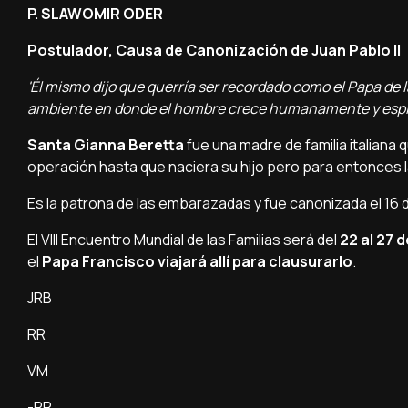
P. SLAWOMIR ODER
Postulador, Causa de Canonización de Juan Pablo II
'Él mismo dijo que querrí­a ser recordado como el Papa de la
ambiente en donde el hombre crece humanamente y espir
Santa Gianna Beretta
fue una madre de familia italiana
operación hasta que naciera su hijo pero para entonces la
Es la patrona de las embarazadas y fue canonizada el 16 
El VIII Encuentro Mundial de las Familias será del
22 al 27 
el
Papa Francisco viajará allí­ para clausurarlo
.
JRB
RR
VM
-PR