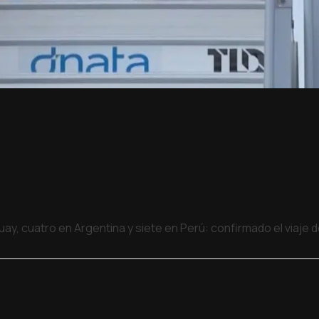
uay, cuatro en Argentina y siete en Perú: confirmado el viaje