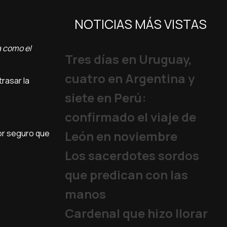
NOTICIAS MÁS VISTAS
a como el
Tres días en Uruguay,
cuatro en Argentina y
trasar la
siete en Perú:
confirmado el viaje de
or seguro que
León en noviembre
Los sacerdotes sordos
que predican con las
manos
Cardenal que hizo llorar