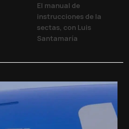
Iglesia
,
Juan Pablo II
El manual de
instrucciones de la
sectas, con Luis
Santamaría