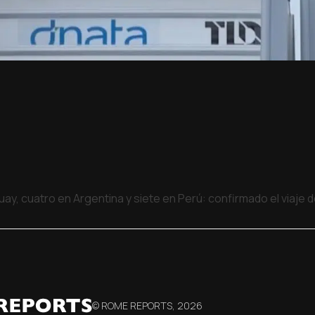
uay, cuatro en Argentina y siete en Perú: confirmado el viaje
© ROME REPORTS,
2026