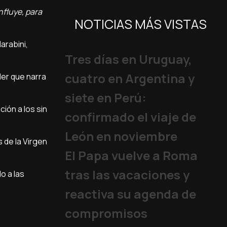
nfluye, para
NOTICIAS MÁS VISTAS
arabini,
Tres días en Uruguay,
cuatro en Argentina y
ller que narra
siete en Perú:
ión a los sin
confirmado el viaje de
León en noviembre
s de la Virgen
El Papa vuelve a Roma
tras las vacaciones y
o a las
reactiva su agenda de
compromisos