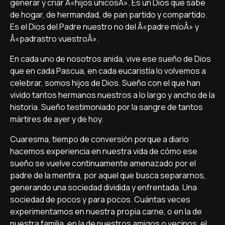
generar y criar Â«hijos únicosÂ». Es un Dios que sabe
de hogar, de hermandad, de pan partido y compartido.
Es el Dios del Padre nuestro no del Â«padre mí­oÂ» y
Â«padrastro vuestroÂ».
En cada uno de nosotros anida, vive ese sueño de Dios
que en cada Pascua, en cada eucaristí­a lo volvemos a
celebrar, somos hijos de Dios. Sueño con el que han
vivido tantos hermanos nuestros a lo largo y ancho de la
historia. Sueño testimoniado por la sangre de tantos
mártires de ayer y de hoy.
Cuaresma, tiempo de conversión porque a diario
hacemos experiencia en nuestra vida de cómo ese
sueño se vuelve continuamente amenazado por el
padre de la mentira, por aquel que busca separarnos,
generando una sociedad dividida y enfrentada. Una
sociedad de pocos y para pocos. Cuántas veces
experimentamos en nuestra propia carne, o en la de
nuestra familia, en la de nuestros amigos o vecinos, el