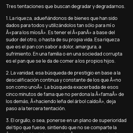
Tres tentaciones que buscan degradar y degradarnos.
1. La riqueza, adueñándonos de bienes que han sido
dados para todos y utilizándolos tan sólo para mí­ o
Â«para los mí­osÂ». Es tener el Â«panÂ» a base del
sudor del otro, o hasta de su propia vida. Esa riqueza
que es el pan con sabor a dolor, amargura, a
sufrimiento. En una familia o en una sociedad corrupta
es el pan que se le da de comer a los propios hijos.
2. La vanidad, esa búsqueda de prestigio en base a la
descalificación continua y constante de los que Â«no
son como unoÂ». La búsqueda exacerbada de esos
cinco minutos de fama que no perdona la Â«famaÂ» de
los demás, Â«haciendo leña del árbol caí­doÂ», deja
paso a la tercera tentación.
3. El orgullo, o sea, ponerse en un plano de superioridad
del tipo que fuese, sintiendo que no se comparte la