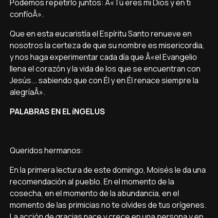
Podemos repetirlo juntos: Â«Tú eres mi Dios y en ti
confí­oÂ».
Que en esta eucaristí­a el Espí­ritu Santo renueve en
nosotros la certeza de que su nombre es misericordia,
y nos haga experimentar cada dí­a que Â«el Evangelio
llena el corazón y la vida de los que se encuentran con
Jesús... sabiendo que con Él y en Él renace siempre la
alegrí­aÂ».
PALABRAS EN EL íNGELUS
Queridos hermanos:
En la primera lectura de este domingo, Moisés le da una
recomendación al pueblo. En el momento de la
cosecha, en el momento de la abundancia, en el
momento de las primicias no te olvides de tus orí­genes.
La acción de gracias nace y crece en una persona y en