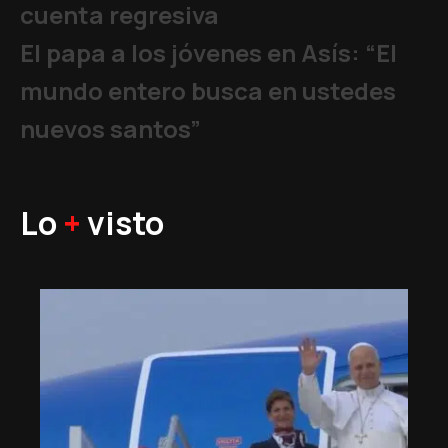
cuenta regresiva
El papa a los jóvenes en Asís: “El
mundo entero busca en ustedes
nuevos santos”
Lo
+
visto