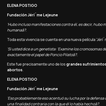
ELENA POSTIGO
Fundación Jérí´me Lejeune
'Hubo incluso manifestaciones contra él, es decir, hubo m
humanaâ?.
Toda esta vivencia se cuenta en una nueva pelí­cula 'Jérí
'Si usted dice a un genetista: 'Examine los cromosomas de 
exactamente el papel de Poncio Pilatoâ?.
Este fue precisamente uno de los
grandes sufrimientos
abortos
.
ELENA POSTIGO
Fundación Jérí´me Lejeune
'Eso probablemente eso acentuó su lucha por la defensa
una finalidad contraria con la que él lo habí­a hechoâ?.