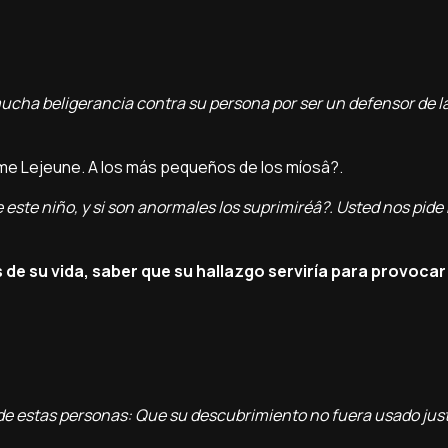
ucha beligerancia contra su persona por ser un defensor de la
´me Lejeune. A los más pequeños de los mí­osâ?.
este niño, y si son anormales los suprimiréâ?. Usted nos pide
 de su vida, saber que su hallazgo servirí­a para provoc
 de estas personas: Que su descubrimiento no fuera usado ju