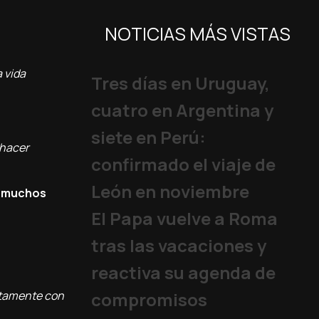
NOTICIAS MÁS VISTAS
 vida
Tres días en Uruguay,
cuatro en Argentina y
siete en Perú:
 hacer
confirmado el viaje de
León en noviembre
ar muchos
El Papa vuelve a Roma
tras las vacaciones y
reactiva su agenda de
stamente con
compromisos