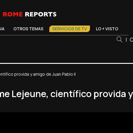
SIA
OTROS TEMAS
SERVICIOS DE TV
LO + VISTO
|
C
tífico provida y amigo de Juan Pablo II
e Lejeune, científico provida y