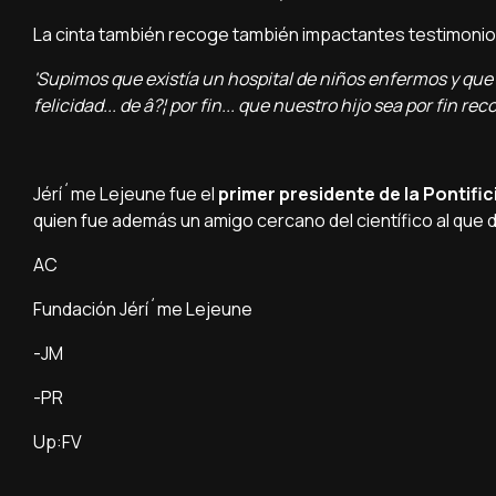
La cinta también recoge también impactantes testimonio
'Supimos que existí­a un hospital de niños enfermos y que h
felicidad... de â?¦ por fin... que nuestro hijo sea por fin rec
Jérí´me Lejeune fue el
primer presidente de la Pontific
quien fue además un amigo cercano del cientí­fico al que 
AC
Fundación Jérí´me Lejeune
-JM
-PR
Up:FV