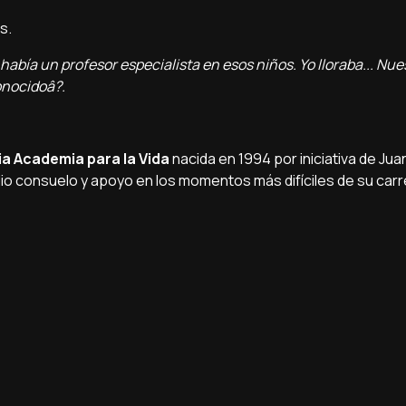
s.
abí­a un profesor especialista en esos niños. Yo lloraba... Nue
onocidoâ?.
ia Academia para la Vida
nacida en 1994 por iniciativa de Juan
dio consuelo y apoyo en los momentos más difí­ciles de su car