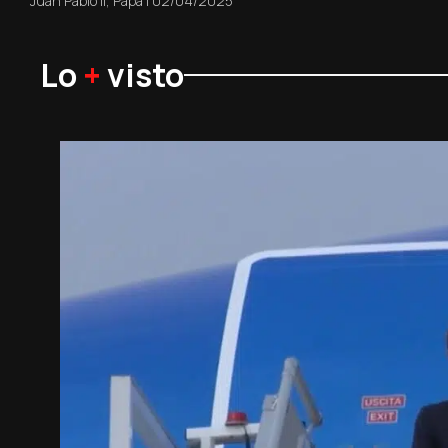
Juan Pablo II
,
Papa
|
02/04/2025
Lo
+
visto