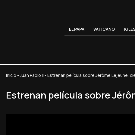
EL PAPA
VATICANO
IGLE
Inicio
-
Juan Pablo II
-
Estrenan película sobre Jérôme Lejeune, cien
Estrenan película sobre Jérôm