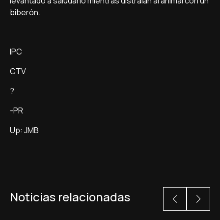
levantado a saludarlo mientras distraían al animal con un
biberón.
IPC
CTV
?
-PR
Up: JMB
Noticias relacionadas