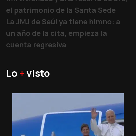
el patrimonio de la Santa Sede
La JMJ de Seúl ya tiene himno: a
un año de la cita, empieza la
cuenta regresiva
Lo
+
visto