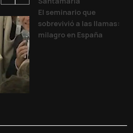
Santamaría
El seminario que
sobrevivió a las llamas:
milagro en España
Octubre 2025: Un pap
Eventos Vaticano
,
Ecumenis