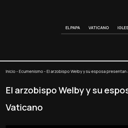
EL PAPA
VATICANO
IGLE
Inicio
-
Ecumenismo
-
El arzobispo Welby y su esposa presentan 
El arzobispo Welby y su espo
Vaticano