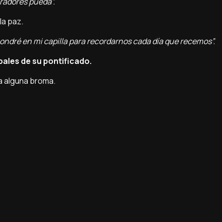
oradores pueda”.
la paz.
 pondré en mi capilla para recordarnos cada día que recemos”.
pales de su pontificado.
a alguna broma.