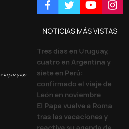
NOTICIAS MÁS VISTAS
Tres días en Uruguay,
cuatro en Argentina y
siete en Perú:
 la paz y los
confirmado el viaje de
León en noviembre
El Papa vuelve a Roma
tras las vacaciones y
reactiva su agenda de