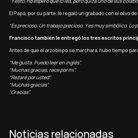
“Y esto, no espero que lo lea, pero quizá uno de sus colab
El Papa, por su parte, le regaló un grabado con el olivo de 
“Es precioso. Un trabajo precioso. Y es muy simbólico. Lo
Francisco también le entregó los tres escritos princi
Antes de que el arzobispo se marchara, hubo tiempo par
“Me gusta. Puedo leer en inglés”.
“Muchas gracias, rece por mí”.
“Rezaré por usted”.
“Muchas gracias”.
“Gracias”.
Noticias relacionadas