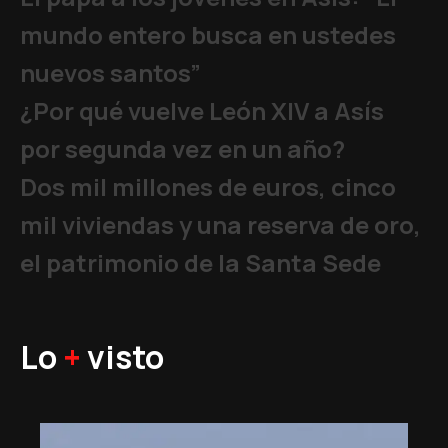
mundo entero busca en ustedes
nuevos santos”
¿Por qué vuelve León XIV a Asís
por segunda vez en un año?
Dos mil millones de euros, cinco
mil viviendas y una reserva de oro,
el patrimonio de la Santa Sede
Lo
+
visto