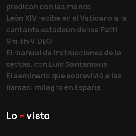
predican con las manos
León XIV recibe en el Vaticano a la
cantante estadounidense Patti
Smith-VIDEO
El manual de instrucciones de la
sectas, con Luis Santamaría
El seminario que sobrevivió a las
llamas: milagro en España
Lo
+
visto