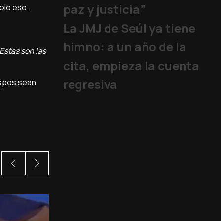
paz y justicia”
sólo eso.
La JMJ de Seúl ya tiene
himno: a un año de la
 Estas son las
cita, empieza la cuenta
regresiva
bispos sean