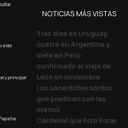
sultar
NOTICIAS MÁS VISTAS
Tres días en Uruguay,
cuatro en Argentina y
 a las
siete en Perú:
confirmado el viaje de
León en noviembre
l y principal
Los sacerdotes sordos
que predican con las
manos
 Papa ha
Cardenal que hizo llorar