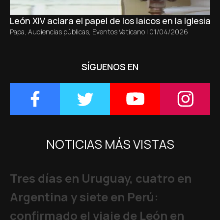
León XIV aclara el papel de los laicos en la Iglesia s
Papa
,
Audiencias públicas
,
Eventos Vaticano
|
01/04/2026
SÍGUENOS EN
NOTICIAS MÁS VISTAS
Tres días en Uruguay, cuatro en
Argentina y siete en Perú:
confirmado el viaje de León en