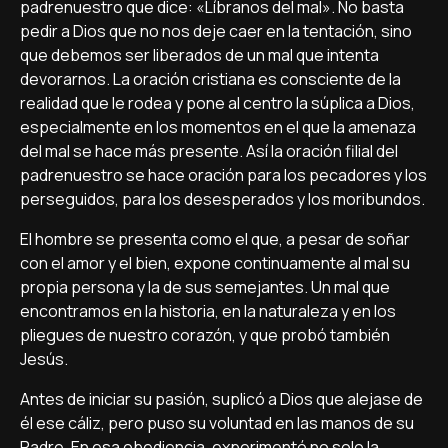
padrenuestro que dice: «Líbranos del mal». No basta
pedir a Dios que no nos deje caer en la tentación, sino
que debemos ser liberados de un mal que intenta
devorarnos. La oración cristiana es consciente de la
realidad que le rodea y pone al centro la súplica a Dios,
especialmente en los momentos en el que la amenaza
del mal se hace más presente. Así la oración filial del
padrenuestro se hace oración para los pecadores y los
perseguidos, para los desesperados y los moribundos.
El hombre se presenta como el que, a pesar de soñar
con el amor y el bien, expone continuamente al mal su
propia persona y la de sus semejantes. Un mal que
encontramos en la historia, en la naturaleza y en los
pliegues de nuestro corazón, y que probó también
Jesús.
Antes de iniciar su pasión, suplicó a Dios que alejase de
él ese cáliz, pero puso su voluntad en las manos de su
Padre. En esa obediencia, experimentó no solo la