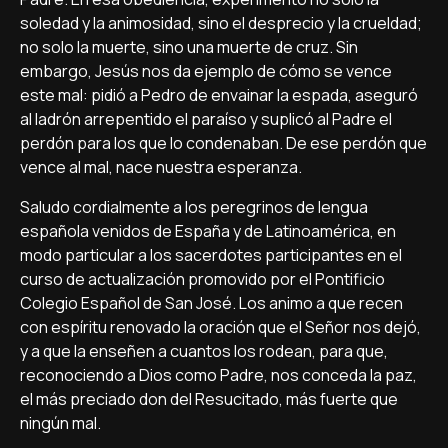
soledad y la animosidad, sino el desprecio y la crueldad;
no solo la muerte, sino una muerte de cruz. Sin
embargo, Jesús nos da ejemplo de cómo se vence
este mal: pidió a Pedro de envainar la espada, aseguró
al ladrón arrepentido el paraíso y suplicó al Padre el
perdón para los que lo condenaban. De ese perdón que
vence al mal, nace nuestra esperanza.
Saludo cordialmente a los peregrinos de lengua
española venidos de España y de Latinoamérica, en
modo particular a los sacerdotes participantes en el
curso de actualización promovido por el Pontificio
Colegio Español de San José. Los animo a que recen
con espíritu renovado la oración que el Señor nos dejó,
y a que la enseñen a cuantos los rodean, para que,
reconociendo a Dios como Padre, nos conceda la paz,
el más preciado don del Resucitado, más fuerte que
ningún mal.