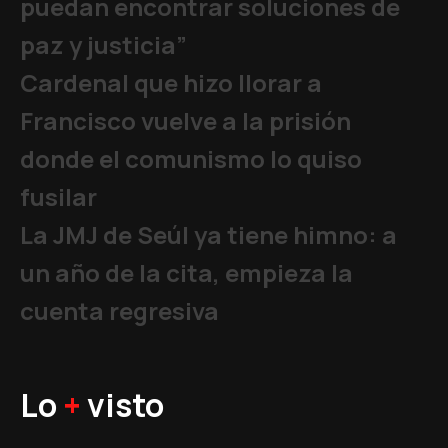
puedan encontrar soluciones de
paz y justicia”
Cardenal que hizo llorar a
Francisco vuelve a la prisión
donde el comunismo lo quiso
fusilar
La JMJ de Seúl ya tiene himno: a
un año de la cita, empieza la
cuenta regresiva
Lo
+
visto