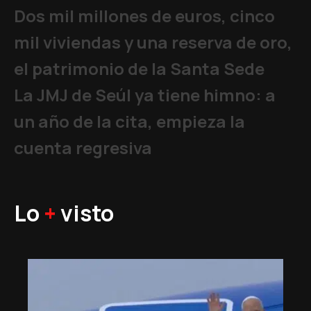
Dos mil millones de euros, cinco
mil viviendas y una reserva de oro,
el patrimonio de la Santa Sede
La JMJ de Seúl ya tiene himno: a
un año de la cita, empieza la
cuenta regresiva
Lo
+
visto