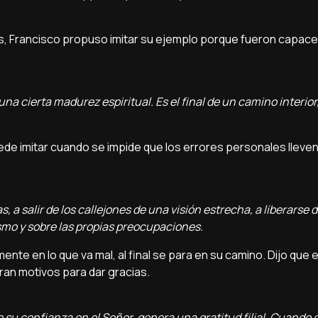
os, Francisco propuso imitar su ejemplo porque fueron capace
 una cierta madurez espiritual. Es el final de un camino interior
uede imitar cuando se impide que los errores personales lleve
s, a salir de los callejones de una visión estrecha, a liberarse 
ismo y sobre las propias preocupaciones.
nte en lo que va mal, al final se para en su camino. Dijo que 
ran motivos para dar gracias.
 su confianza en el Señor, genera una gratitud filial. Cuando e