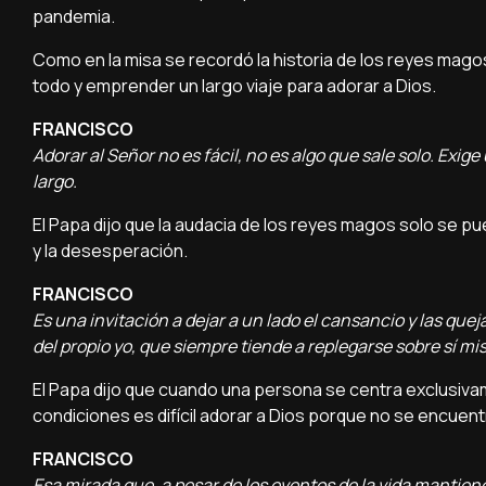
pandemia.
Como en la misa se recordó la historia de los reyes mag
todo y emprender un largo viaje para adorar a Dios.
FRANCISCO
Adorar al Señor no es fácil, no es algo que sale solo. Exige
largo.
El Papa dijo que la audacia de los reyes magos solo se p
y la desesperación.
FRANCISCO
Es una invitación a dejar a un lado el cansancio y las queja
del propio yo, que siempre tiende a replegarse sobre sí m
El Papa dijo que cuando una persona se centra exclusivame
condiciones es difícil adorar a Dios porque no se encuent
FRANCISCO
Esa mirada que, a pesar de los eventos de la vida mantiene