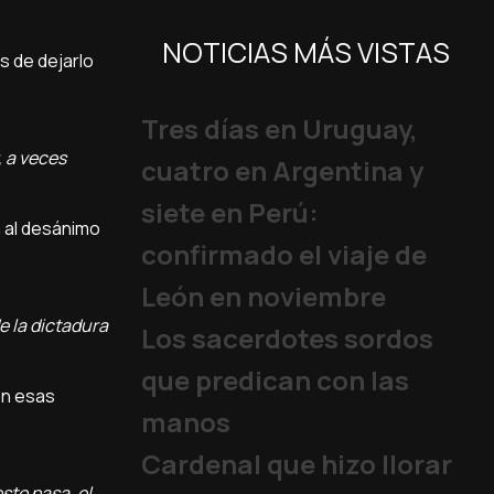
NOTICIAS MÁS VISTAS
s de dejarlo
Tres días en Uruguay,
, a veces
cuatro en Argentina y
siete en Perú:
n al desánimo
confirmado el viaje de
León en noviembre
de la dictadura
Los sacerdotes sordos
que predican con las
en esas
manos
Cardenal que hizo llorar
sto pasa, el