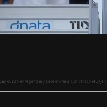
uay, cuatro en Argentina y siete en Perú: confirmado el viaje