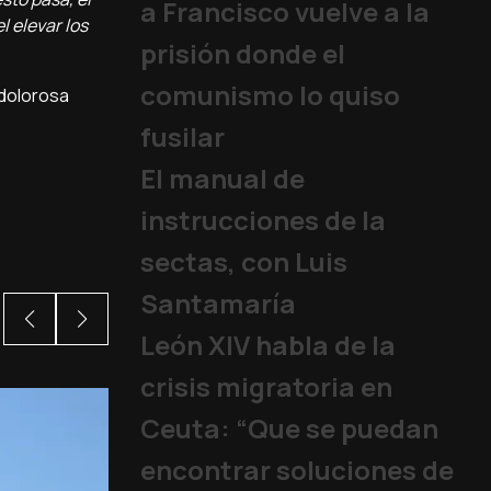
a Francisco vuelve a la
 elevar los
prisión donde el
comunismo lo quiso
 dolorosa
fusilar
El manual de
instrucciones de la
sectas, con Luis
Santamaría
León XIV habla de la
crisis migratoria en
Ceuta: “Que se puedan
encontrar soluciones de