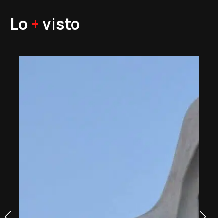
Lo
+
visto