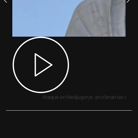
Ataque en Medjugorje: profanan las estatua