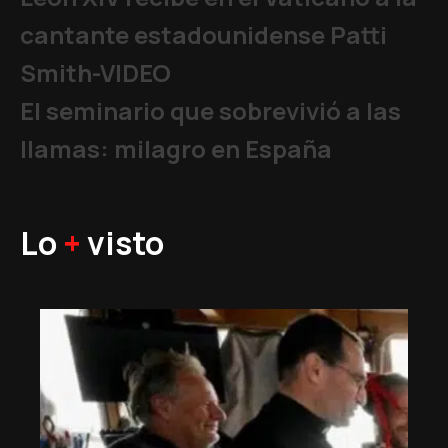
cantante estadounidense Patti
Smith-VIDEO
El seminario que sobrevivió a las
llamas: milagro en España
Lo
+
visto