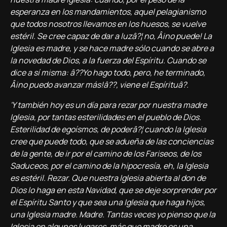
esperanza en los mandamientos, aquel pelagianismo
que todos nosotros llevamos en los huesos, se vuelve
estéril. Se cree capaz de dar a luzâ?¦ no, Â¡no puede! La
Iglesia es madre, y se hace madre sólo cuando se abre a
la novedad de Dios, a la fuerza del Espí­ritu. Cuando se
dice a sí­ misma: â??Yo hago todo, pero, he terminado,
Â¡no puedo avanzar más!â??, viene el Espí­rituâ?.
'Y también hoy es un dí­a para rezar por nuestra madre
Iglesia, por tantas esterilidades en el pueblo de Dios.
Esterilidad de egoí­smos, de poderâ?¦ cuando la Iglesia
cree que puede todo, que se adueña de las conciencias
de la gente, de ir por el camino de los Fariseos, de los
Saduceos, por el camino de la hipocresí­a, eh, la Iglesia
es estéril. Rezar. Que nuestra Iglesia abierta al don de
Dios lo haga en esta Navidad, que se deje sorprender por
el Espí­ritu Santo y que sea una Iglesia que haga hijos,
una Iglesia madre. Madre. Tantas veces yo pienso que la
Iglesia en algunos lugares, más que madre es una