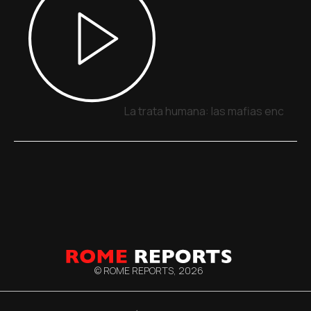
La trata humana: las mafias encuentr
© ROME REPORTS,
2026