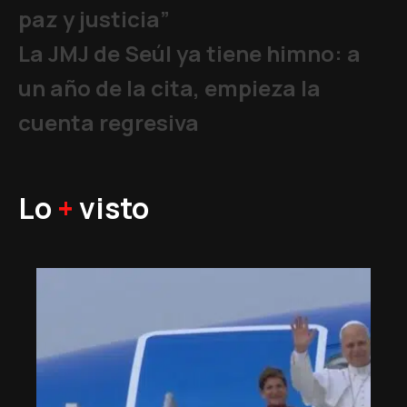
paz y justicia”
La JMJ de Seúl ya tiene himno: a
un año de la cita, empieza la
cuenta regresiva
Lo
+
visto