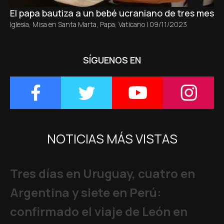
El papa bautiza a un bebé ucraniano de tres meses 
Iglesia
,
Misa en Santa Marta
,
Papa
,
Vaticano
|
09/11/2023
SÍGUENOS EN
NOTICIAS MÁS VISTAS
Tres días en Uruguay, cuatro en
Argentina y siete en Perú:
confirmado el viaje de León en