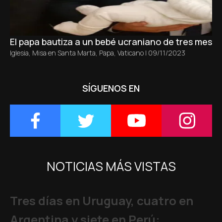
El papa bautiza a un bebé ucraniano de tres meses 
Iglesia
,
Misa en Santa Marta
,
Papa
,
Vaticano
|
09/11/2023
SÍGUENOS EN
NOTICIAS MÁS VISTAS
Tres días en Uruguay, cuatro en
Argentina y siete en Perú: