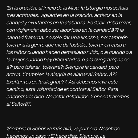
'En la oración, al inicio de la Misa, la Liturgia nos señala
tres actitudes: vigilantes en la oración, activos en la
caridad y exultantes en la alabanza. Es decir, debo rezar,
con vigilancia; debo ser laborioso en la caridad â?? la
caridad fraterna: no sólo dar una limosna, no; también
tolerar a la gente que me da fastidio, tolerar en casa a
los niños cuando hacen demasiado ruido, o al marido o a
la mujer cuando hay dificultades, o a la suegraâ?¦ no sé
â?¦ pero tolerar: tolerarâ?¦ Siempre la caridad, pero
activa. Y también la alegrí­a de alabar al Señor: â??
Exultantes en la alegrí­aâ??. Así­ debemos vivir este
camino, esta voluntad de encontrar al Señor. Para
encontrarlo bien. No estar detenidos. Y encontraremos
al Señorâ?.
'Siempre el Señor va más allá, va primero. Nosotros
hacemos un paso y Él hace diez. Siempre. La