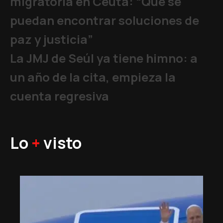
migratoria en Ceuta: “Que se
puedan encontrar soluciones de
paz y justicia”
La JMJ de Seúl ya tiene himno: a
un año de la cita, empieza la
cuenta regresiva
Lo
+
visto