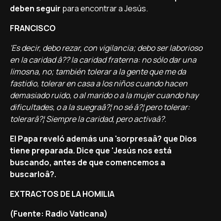
deben seguir
para encontrar a Jesús.
FRANCISCO
'Es decir, debo rezar, con vigilancia; debo ser laborioso
en la caridad â?? la caridad fraterna: no sólo dar una
limosna, no; también tolerar a la gente que me da
fastidio, tolerar en casa a los niños cuando hacen
demasiado ruido, o al marido o a la mujer cuando hay
dificultades, o a la suegraâ?¦ no sé â?¦ pero tolerar:
tolerarâ?¦ Siempre la caridad, pero activaâ?.
El Papa reveló además una 'sorpresaâ? que Dios
tiene preparada. Dice que 'Jesús nos está
buscando, antes de que comencemos a
buscarloâ?.
EXTRACTOS DE LA HOMILIA
(Fuente: Radio Vaticana)