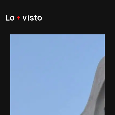
Lo
+
visto