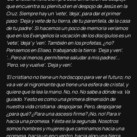
que encuentra su plenitud en el despojo de Jesús en la
Cruz. Siempre hay un 'vete', 'deja', para dar el primer
paso: 'Deja y vete de tu tierra, de tu parentela, de la casa
de tu padre'. Si hacemos un poco de memoria verí­amos
que en los Evangelios la vocación de los discí­pulos es un
'vete', 'deja' y 'ven'. También en los profetas, ¿no?
Pensemos en Eliseo, trabajando la tierra: 'Deja y ven'.
'...Pero al menos, permí­teme saludar a mis padres'...
'Pero, ve y vuelve'. 'Deja y ven'.
'El cristiano no tiene un horóscopo para ver el futuro; no
va a ver al nigromante que tiene una esfera de cristal, y
quiere que le lea la mano. No, no. No sabe a dónde va. Va
guiado. Y esto es como una primera dimensión de
nuestra vida cristiana: despojarse. Pero, despojarse
¿para qué? ¿Para una ascesis firme? ¡No, no! Para ir
hacia una promesa. Y ésta es la segunda. Nosotros
somos hombres y mujeres que caminamos hacia una
promesa, hacia un encuentro, hacia algo una tierra,