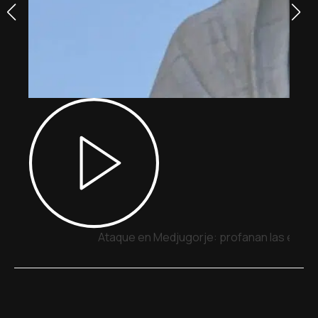
Ataque en Medjugorje: profanan las estatua