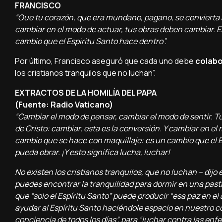
FRANCISCO
“Que tu corazón, que era mundano, pagano, se convierta ah
cambiar en el modo de actuar, tus obras deben cambiar. E
cambio que el Espíritu Santo hace dentro”.
Por último, Francisco aseguró que cada uno debe
colabo
los cristianos tranquilos que no luchan”.
EXTRACTOS DE LA HOMILÍA DEL PAPA
(Fuente: Radio Vaticano)
“Cambiar el modo de pensar, cambiar el modo de sentir. T
de Cristo: cambiar, esta es la conversión. Y cambiar en e
cambio que se hace con maquillaje: es un cambio que el Es
pueda obrar. ¡Y esto significa lucha, luchar!
No existen los cristianos tranquilos, que no luchan – dijo 
puedes encontrar la tranquilidad para dormir en una pastill
que “solo el Espíritu Santo” puede producir “esa paz en el 
ayudar al Espíritu Santo haciéndole espacio en nuestro c
conciencia de todos los días”, para “luchar contra las en