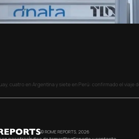
uay, cuatro en Argentina y siete en Perú: confirmado el viaje
© ROME REPORTS,
2026
con nosotros
Índice de temas
Blog
Soporte y contacto