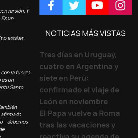
conversión. Y
 Es un
NOTICIAS MÁS VISTAS
“no existen
Tres días en Uruguay,
cuatro en Argentina y
 con la fuerza
siete en Perú:
o es un
íritu Santo
confirmado el viaje de
León en noviembre
“También
El Papa vuelve a Roma
a afirmado
uió – debemos
tras las vacaciones y
de
reactiva su agenda de
n