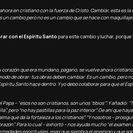
ora en cristiano con la fuerza de Cristo. Cambiar, esta es la 
s un cambio pero no es un cambio que se hace con maquillaje.
rar con el Espíritu Santo
para este cambio y luchar, porque 
u corazón que era mundano, pagano, se vuelve ahora cristiano
l modo de obrar: tus obras deben cambiar. Es un cambio, pero n
píritu Santo hace dentro. Y yo debo colaborar para que el Esp
el Papa – “esos no son cristianos, son unos ‘tibios’”. Y añadió: 
a”, pero “no hay pastillas para la paz interior”. De ahí que hay
alma que da la fortaleza a los cristianos”. “Y nosotros – prosig
orazón”. Para lo cual – exhortó – nos ayuda mucho “el examen 
fermedades espirituales, esas que siembra el enemigo y que so