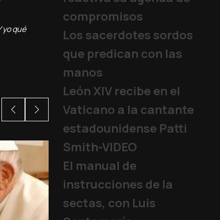
compromisos
Y yo qué
Los sacerdotes sordos
que predican con las
manos
León XIV recibe en el
Vaticano a la cantante
estadounidense Patti
Smith-VIDEO
El manual de
instrucciones de la
sectas, con Luis