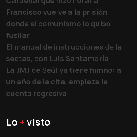
Cardenal que hizo llorar a
Francisco vuelve a la prisión
donde el comunismo lo quiso
fusilar
El manual de instrucciones de la
sectas, con Luis Santamaría
La JMJ de Seúl ya tiene himno: a
un año de la cita, empieza la
cuenta regresiva
Lo
+
visto