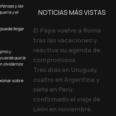
efensas y las
NOTICIAS MÁS VISTAS
uerra y el
 puede llegar
El Papa vuelve a Roma
tras las vacaciones y
reactiva su agenda de
jimo y
ecuerda que la
compromisos
in olvidarnos
Tres días en Uruguay,
cuatro en Argentina y
exionar sobre
siete en Perú:
confirmado el viaje de
León en noviembre