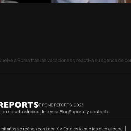
 vuelve a Roma tras las vacaciones y reactiva su agenda de 
© ROME REPORTS,
2026
con nosotros
Índice de temas
Blog
Soporte y contacto
rmitaños se reúnen con León XIV. Esto es lo que les dice el papa