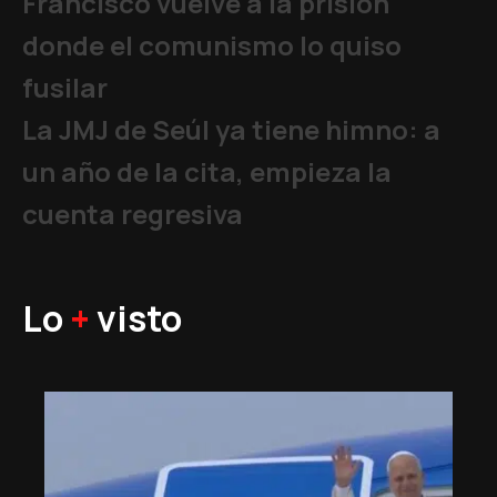
Francisco vuelve a la prisión
donde el comunismo lo quiso
fusilar
La JMJ de Seúl ya tiene himno: a
un año de la cita, empieza la
cuenta regresiva
Lo
+
visto