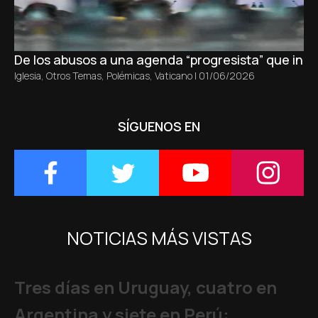
De los abusos a una agenda “progresista” que inici
Iglesia
,
Otros Temas
,
Polémicas
,
Vaticano
|
01/06/2026
SÍGUENOS EN
NOTICIAS MÁS VISTAS
Tres días en Uruguay, cuatro en
Argentina y siete en Perú: