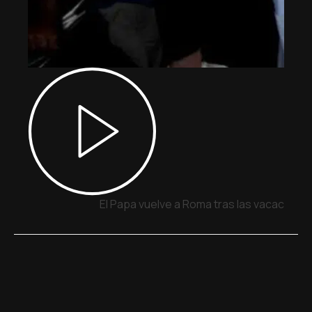
El Papa vuelve a Roma tras las vacacione