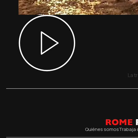
La t
Quiénes somos
Trabaja 