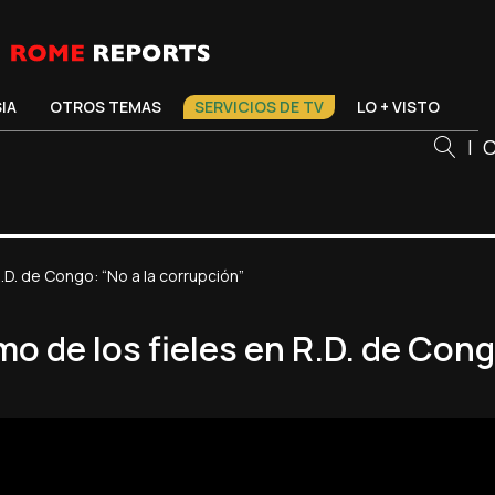
SIA
OTROS TEMAS
SERVICIOS DE TV
LO + VISTO
|
C
.D. de Congo: “No a la corrupción”
o de los fieles en R.D. de Cong