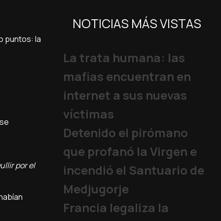
NOTICIAS MÁS VISTAS
o puntos: la
La trata humana: las
mafias encuentran en
internet a sus nuevas
víctimas
rse
Detenido el pirómano
que profanó la Virgen e
llir por el
incendió el Santuario de
Medjugorje
 habían
Francia legaliza la