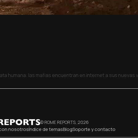
rata humana: las mafias encuentran en internet a sus nuevas 
© ROME REPORTS,
2026
con nosotros
Índice de temas
Blog
Soporte y contacto