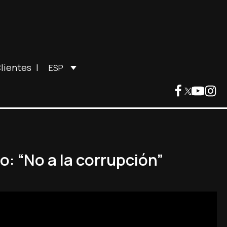
lientes
|
ESP
o: “No a la corrupción”