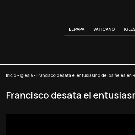
EL PAPA
VATICANO
IGLE
Inicio
-
Iglesia
-
Francisco desata el entusiasmo de los fieles en R
Francisco desata el entusiasm