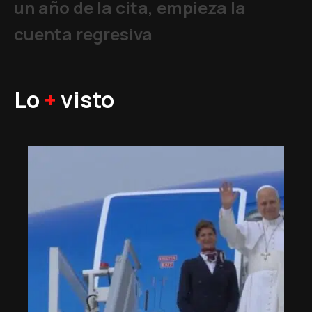
un año de la cita, empieza la
cuenta regresiva
Lo
+
visto