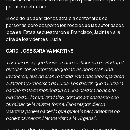
pecados del mundo.
El eco de las apariciones atrajo a centenares de
personas pero despertó los recelos de las autoridades
locales. Estas secuestraron a Francisco, Jacinta y a la
otra de los videntes, Lucia.
CARD. JOSÉ SARAIVA MARTINS
'Los masones, que tení­an mucha influencia en Portugal
querí­an convencerlos de que las visiones eran una
invención, que no eran realidad. Para hacerlo separaron
a Jacinta y Francisco de Lucia. Les dijeron que a Lucia la
habí­an matado metiéndola en una caldera de aceite
hirviendo... lo cual era falso, pero les amenazaron con
terminar de la misma forma. Ellos respondieron:
vosotros podéis hacer lo que queráis pero nosotros no
podemos mentir. Hemos visto a la Virgenâ?.
La única de los tres videntes que llegó a la ancianidad