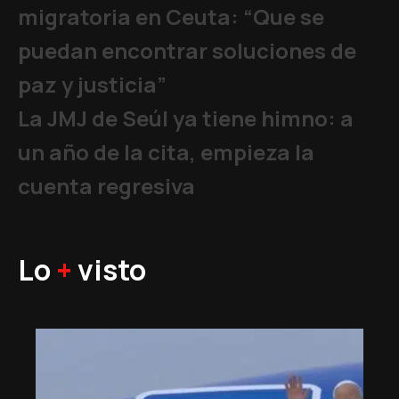
migratoria en Ceuta: “Que se
puedan encontrar soluciones de
paz y justicia”
La JMJ de Seúl ya tiene himno: a
un año de la cita, empieza la
cuenta regresiva
Lo
+
visto