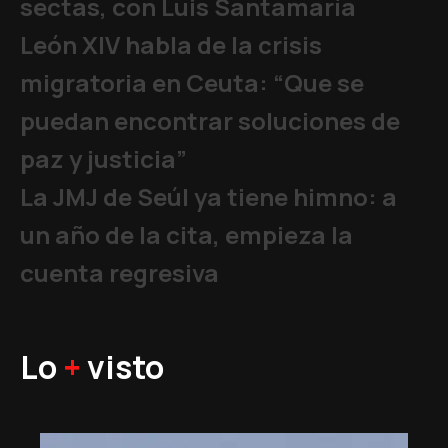
sectas, con Luis Santamaría
León XIV habla de la crisis
migratoria en Ceuta: “Que se
puedan encontrar soluciones de
paz y justicia”
La JMJ de Seúl ya tiene himno: a
un año de la cita, empieza la
cuenta regresiva
Lo
+
visto